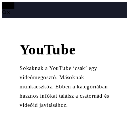
MENÜ
Kilépés
a
tartalomba
YouTube
Sokaknak a YouTube ‘csak’ egy
videómegosztó. Másoknak
munkaeszkőz. Ebben a kategóriában
hasznos infókat találsz a csatornád és
videóid javításához.