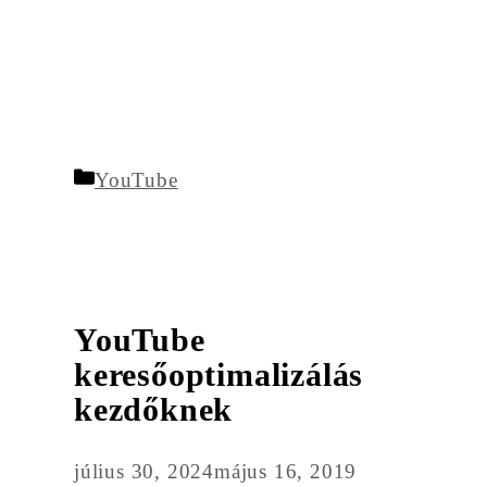
Kategória
YouTube
YouTube
keresőoptimalizálás
kezdőknek
július 30, 2024
május 16, 2019