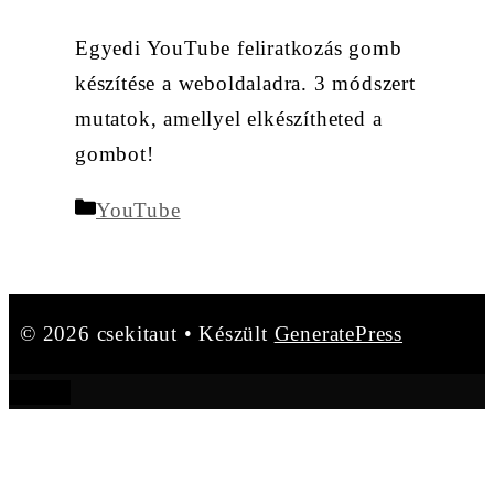
Egyedi YouTube feliratkozás gomb
készítése a weboldaladra. 3 módszert
mutatok, amellyel elkészítheted a
gombot!
Kategória
YouTube
© 2026 csekitaut
• Készült
GeneratePress
BEZÁR