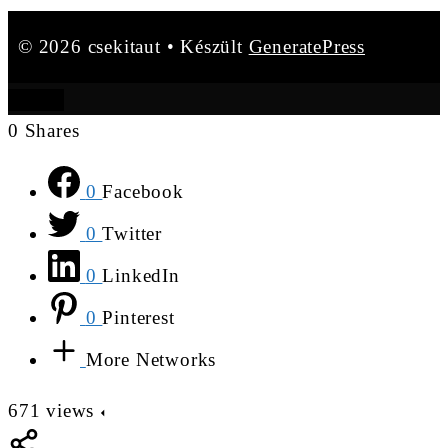
© 2026 csekitaut
• Készült
GeneratePress
BEZÁR
0
Shares
0
Facebook
0
Twitter
0
LinkedIn
0
Pinterest
More Networks
671
views