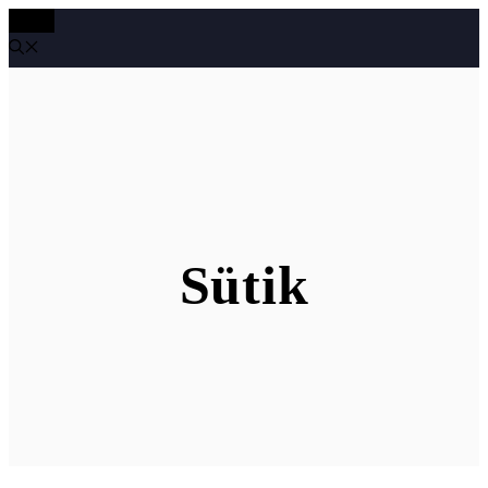
MENÜ
Kilépés
a
tartalomba
Sütik