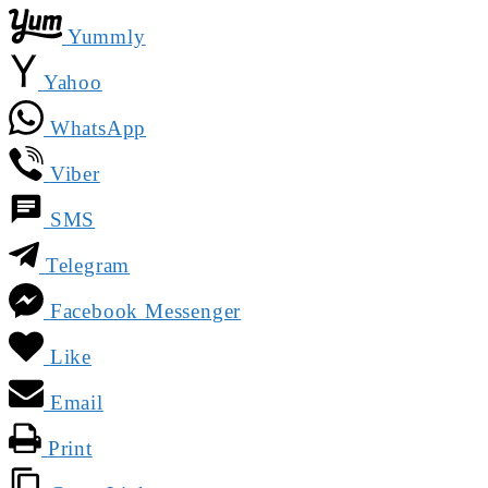
Yummly
Yahoo
WhatsApp
Viber
SMS
Telegram
Facebook Messenger
Like
Email
Print