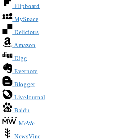
Flipboard
MySpace
Delicious
Amazon
Digg
Evernote
Blogger
LiveJournal
Baidu
MeWe
NewsVine