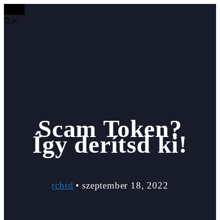
MENÜ
Kilépés
a
tartalomba
Scam Token?
Így derítsd ki!
rchrd
•
szeptember 18, 2022