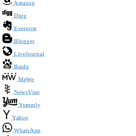
Amazon
Digg
Evernote
Blogger
LiveJournal
Baidu
MeWe
NewsVine
Yummly
Yahoo
WhatsApp