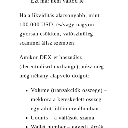
Ezt már nem váltod le
Ha a likviditás alacsonyabb, mint
100.000 USD, és/vagy nagyon
gyorsan csökken, valószínűleg
scammel állsz szemben.
Amikor DEX-et használsz
(decentralised exchange), nézz meg
még néhány alapvető dolgot:
Volume (tranzakciók összege) –
mekkora a kereskedett összeg
egy adott időintervallumban
Counts – a váltások száma
Wallet number – egyedi tárcák