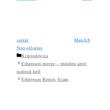
szótár
MatchX
Neo előzetes
Kategória
Kriptodeviza
Ethereum merge – minden amit
tudnod kell
Ethereum Remix Scam