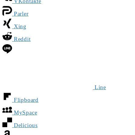
VKontakte
Parler
Xing
Reddit
Line
Flipboard
MySpace
Delicious