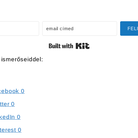
FEL
Built with Kit
ismerőseiddel:
cebook
0
tter
0
kedIn
0
terest
0