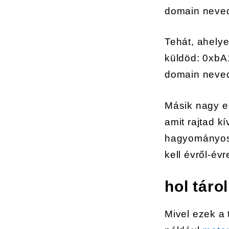
domain nevedr
Tehát, ahelye
küldöd: 0xb
domain neved
Másik nagy e
amit rajtad k
hagyományos 
kell évről-évr
hol táro
Mivel ezek a 