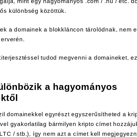
gálja, mint egy hagyományos .com / .hu / etc. 
tős különbség közöttük.
ezek a domainek a blokkláncon tárolódnak, nem 
zerverén.
kiterjesztéssel tudod megvenni a domaineket, ez
ülönbözik a hagyományos
ktől
.zil domainekkel egyrészt egyszerűsítheted a kr
vel gyakorlatilag bármilyen kripto címet hozzáju
LTC / stb.), így nem azt a címet kell megjegye