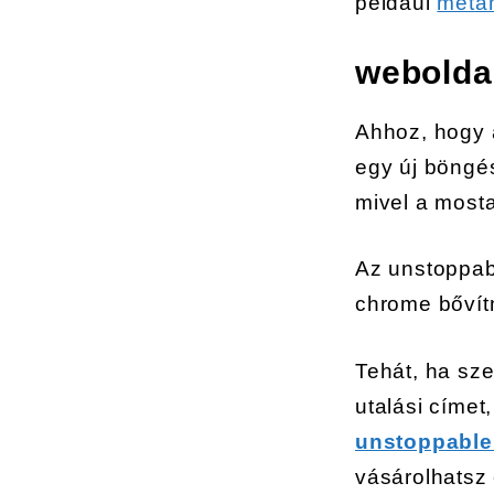
például
meta
webolda
Ahhoz, hogy a
egy új böngé
mivel a most
Az unstoppab
chrome bőví
Tehát, ha sz
utalási címe
unstoppable
vásárolhatsz 