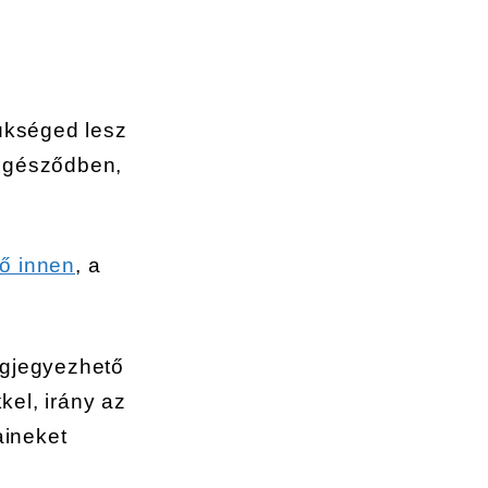
zükséged lesz
öngésződben,
tő innen
, a
egjegyezhető
el, irány az
aineket