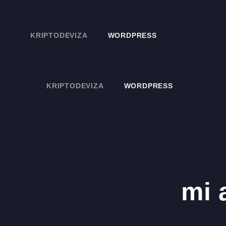
Kilépés
a
KRIPTODEVIZA
WORDPRESS
tartalomba
KRIPTODEVIZA
WORDPRESS
mi 