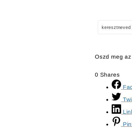
Oszd meg az 
0
Shares
Fa
Twi
Lin
Pin