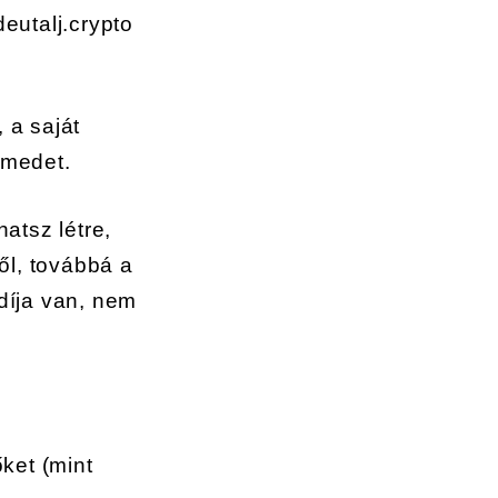
eutalj.crypto
a saját
ímedet.
atsz létre,
ről, továbbá a
díja van, nem
őket (mint