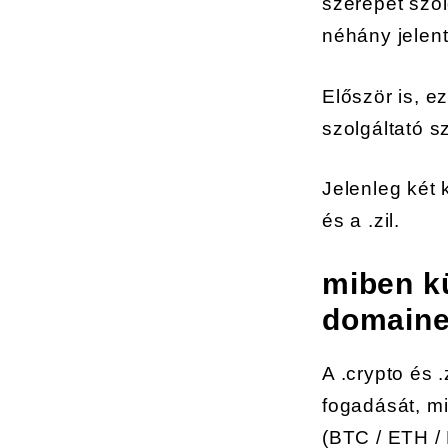
szerepet szol
néhány jelen
Először is, 
szolgáltató s
Jelenleg két 
és a .zil.
miben k
domaine
A .crypto és 
fogadását, mi
(BTC / ETH / 