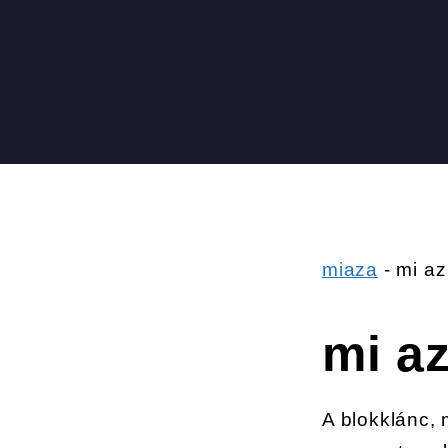
miaza
-
mi az
mi a
A blokklánc,