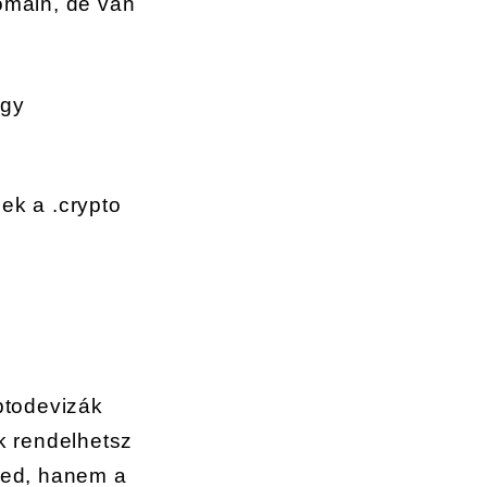
domain, de van
egy
ek a .crypto
iptodevizák
k rendelhetsz
zned, hanem a