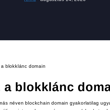
 a blokklánc domain
z a blokklánc dom
 más néven blockchain domain gyakorlatilag ugy