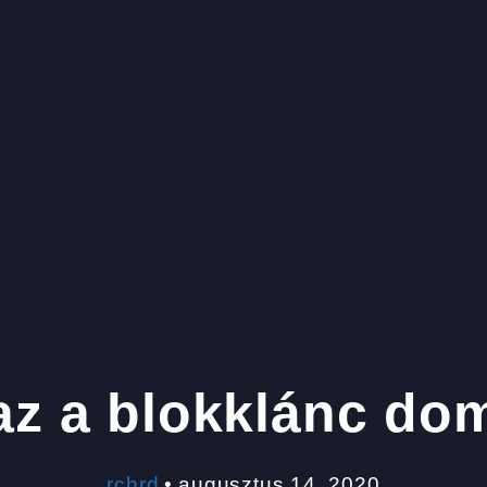
az a blokklánc do
rchrd
•
augusztus 14, 2020