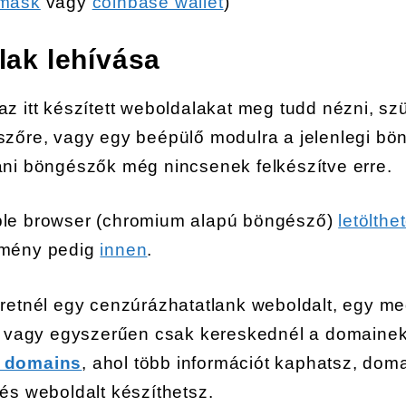
mask
vagy
coinbase wallet
)
lak lehívása
z itt készített weboldalakat meg tudd nézni, s
szőre, vagy egy beépülő modulra a jelenlegi b
ani böngészők még nincsenek felkészítve erre.
le browser (chromium alapú böngésző)
letölthe
tmény pedig
innen
.
eretnél egy cenzúrázhatatlank weboldalt, egy m
t, vagy egyszerűen csak kereskednél a domainekk
 domains
, ahol több információt kaphatsz, dom
és weboldalt készíthetsz.