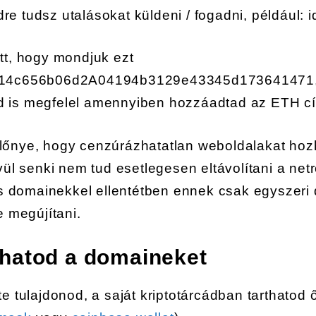
e tudsz utalásokat küldeni / fogadni, például: id
tt, hogy mondjuk ezt
A14c656b06d2A04194b3129e43345d173641471, 
 is megfelel amennyiben hozzáadtad az ETH c
lőnye, hogy cenzúrázhatatlan weboldalakat hozh
ívül senki nem tud esetlegesen eltávolítani a net
domainekkel ellentétben ennek csak egyszeri 
e megújítani.
lhatod a domaineket
te tulajdonod, a saját kriptotárcádban tarthatod 