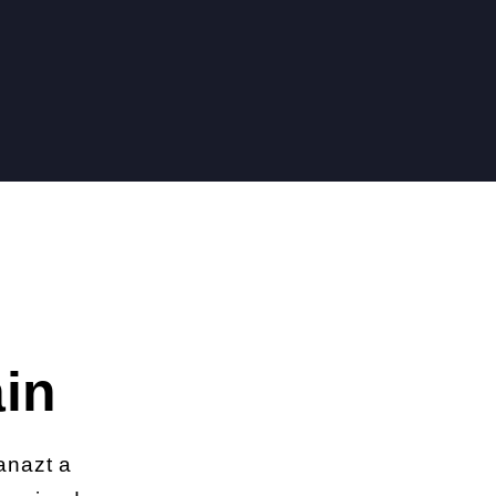
ain
anazt a