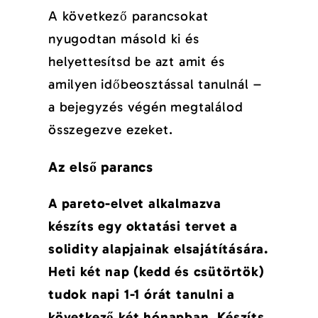
A következő parancsokat
nyugodtan másold ki és
helyettesítsd be azt amit és
amilyen időbeosztással tanulnál –
a bejegyzés végén megtalálod
összegezve ezeket.
Az első parancs
A pareto-elvet alkalmazva
készíts egy oktatási tervet a
solidity alapjainak elsajátítására.
Heti két nap (kedd és csütörtök)
tudok napi 1-1 órát tanulni a
következő két hónapban. Készíts