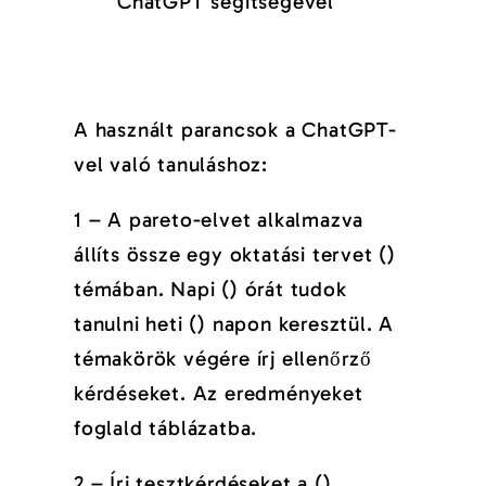
A használt parancsok a ChatGPT-
vel való tanuláshoz:
1 – A pareto-elvet alkalmazva
állíts össze egy oktatási tervet ()
témában. Napi () órát tudok
tanulni heti () napon keresztül. A
témakörök végére írj ellenőrző
kérdéseket. Az eredményeket
foglald táblázatba.
2 – Írj tesztkérdéseket a ()