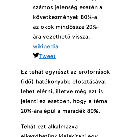
számos jelenség esetén a
következmények 80%-a
az okok mindössze 20%-
ára vezethető vissza.
wikipedia
Tweet
Ez tehát egyrészt az erőforrások
(idő) hatékonyabb elosztásával
lehet elérni, illetve még azt is
jelenti ez esetben, hogy a téma
20%-ára épül a maradék 80%.
Tehát ezt alkalmazva
elkezdhetünk kialakítani egy