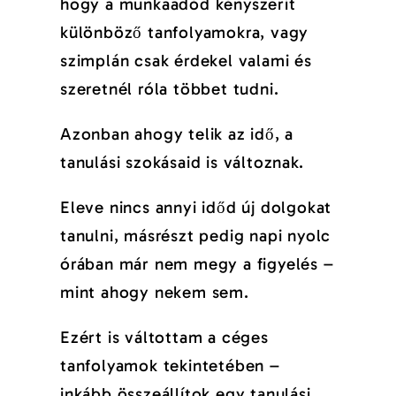
hogy a munkaadód kényszerít
különböző tanfolyamokra, vagy
szimplán csak érdekel valami és
szeretnél róla többet tudni.
Azonban ahogy telik az idő, a
tanulási szokásaid is változnak.
Eleve nincs annyi időd új dolgokat
tanulni, másrészt pedig napi nyolc
órában már nem megy a figyelés –
mint ahogy nekem sem.
Ezért is váltottam a céges
tanfolyamok tekintetében –
inkább összeállítok egy tanulási