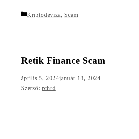
Kategória
Kriptodeviza
,
Scam
Retik Finance Scam
április 5, 2024
január 18, 2024
Szerző:
rchrd