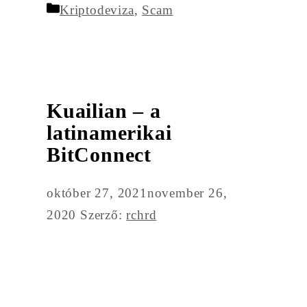
Kategória
Kriptodeviza
,
Scam
Kuailian – a
latinamerikai
BitConnect
október 27, 2021
november 26,
2020
Szerző:
rchrd