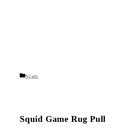
Kategória
Scam
Squid Game Rug Pull