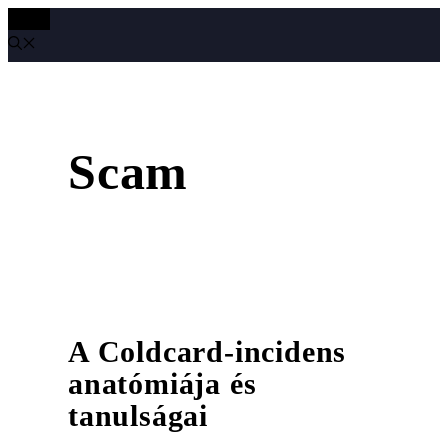
MENÜ
Kilépés
a
tartalomba
Scam
A Coldcard-incidens
anatómiája és
tanulságai