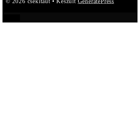
© 2026 csekitaut
• Készült
GeneratePress
BEZÁR