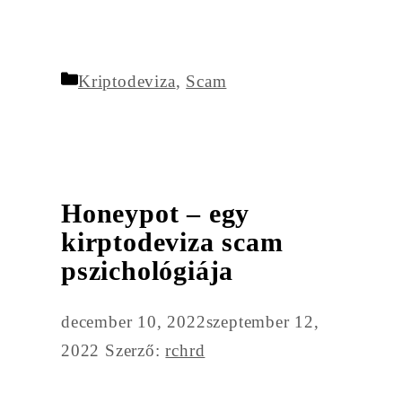
Kategória
Kriptodeviza
,
Scam
Honeypot – egy
kirptodeviza scam
pszichológiája
december 10, 2022
szeptember 12,
2022
Szerző:
rchrd