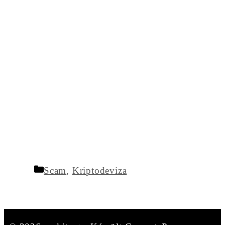
Kategória
Scam
,
Kriptodeviza