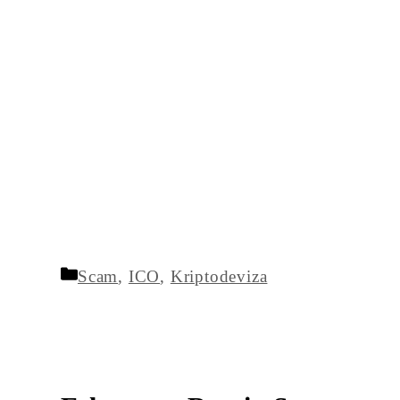
Kategória
Scam
,
ICO
,
Kriptodeviza