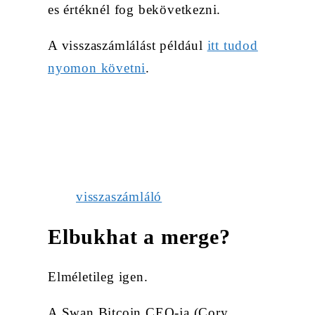
es értéknél fog bekövetkezni.
A visszaszámlálást például
itt tudod
nyomon követni
.
visszaszámláló
Elbukhat a merge?
Elméletileg igen.
A Swan Bitcoin CEO-ja (Cory