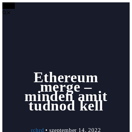
MENÜ
Kilépés
a
tartalomba
Ethereum
merge –
minden amit
tudnod kell
rchrd
•
szeptember 14, 2022