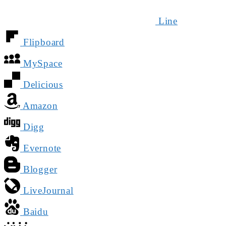
Line
Flipboard
MySpace
Delicious
Amazon
Digg
Evernote
Blogger
LiveJournal
Baidu