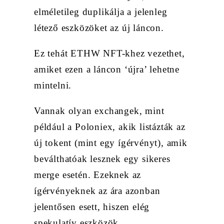
elméletileg duplikálja a jelenleg
létező eszközöket az új láncon.
Ez tehát ETHW NFT-khez vezethet,
amiket ezen a láncon ‘újra’ lehetne
mintelni.
Vannak olyan exchangek, mint
például a Poloniex, akik listázták az
új tokent (mint egy ígérvényt), amik
beválthatóak lesznek egy sikeres
merge esetén. Ezeknek az
ígérvényeknek az ára azonban
jelentősen esett, hiszen elég
spekulatív eszközök.