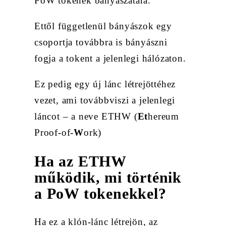
PoW tokenek bányászatára.
Ettől függetlenül bányászok egy
csoportja továbbra is bányászni
fogja a tokent a jelenlegi hálózaton.
Ez pedig egy új lánc létrejöttéhez
vezet, ami továbbviszi a jelenlegi
láncot – a neve ETHW (
Et
hereum
Proof-of-
W
ork)
Ha az ETHW
működik, mi történik
a PoW tokenekkel?
Ha ez a klón-lánc létrejön, az