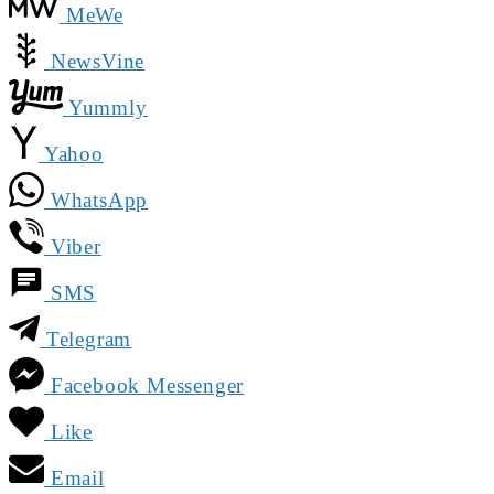
MeWe
NewsVine
Yummly
Yahoo
WhatsApp
Viber
SMS
Telegram
Facebook Messenger
Like
Email