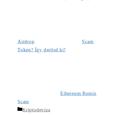
Airdrop
Scam
Token? Így derítsd ki!
Ethereum Remix
Scam
Kategória
Kriptodeviza