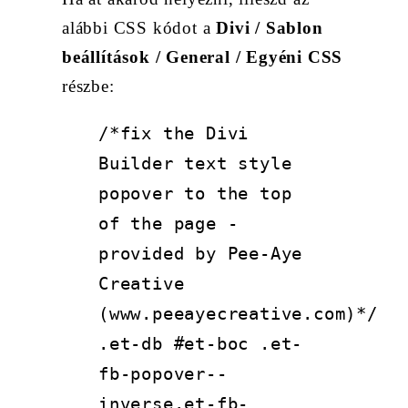
alábbi CSS kódot a
Divi / Sablon
beállítások / General / Egyéni CSS
részbe:
/*fix the Divi
Builder text style
popover to the top
of the page -
provided by Pee-Aye
Creative
(www.peeayecreative.com)*/
.et-db #et-boc .et-
fb-popover--
inverse.et-fb-