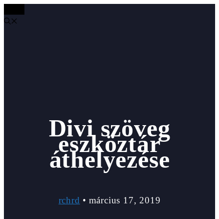
MENÜ
Kilépés
a
tartalomba
Divi szöveg
eszköztár
áthelyezése
rchrd
•
március 17, 2019