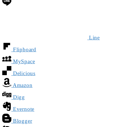
Line
Flipboard
MySpace
Delicious
Amazon
Digg
Evernote
Blogger