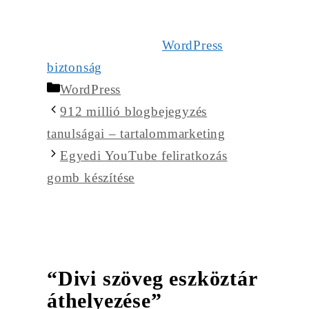
WordPress
biztonság
Kategória
WordPress
912 millió blogbejegyzés
tanulságai – tartalommarketing
Egyedi YouTube feliratkozás
gomb készítése
“Divi szöveg eszköztár
áthelyezése”