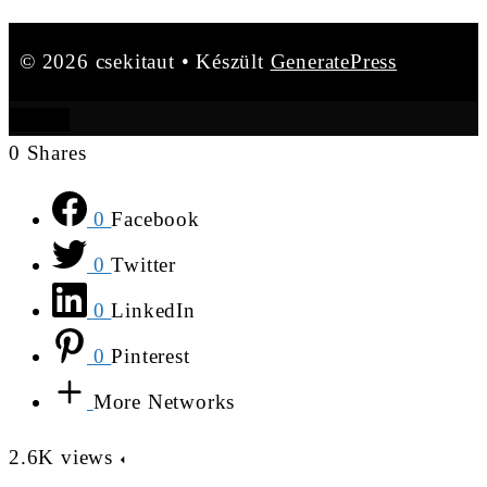
© 2026 csekitaut
• Készült
GeneratePress
BEZÁR
0
Shares
0
Facebook
0
Twitter
0
LinkedIn
0
Pinterest
More Networks
2.6K
views