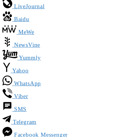
LiveJournal
Baidu
MeWe
NewsVine
Yummly
Yahoo
WhatsApp
Viber
SMS
Telegram
Facebook Messenger