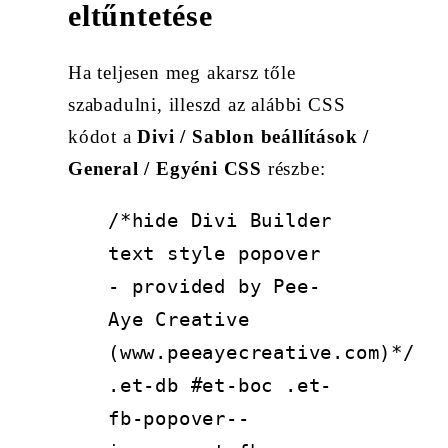
eltűntetése
Ha teljesen meg akarsz tőle
szabadulni, illeszd az alábbi CSS
kódot a
Divi / Sablon beállítások /
General / Egyéni CSS
részbe:
/*hide Divi Builder
text style popover
- provided by Pee-
Aye Creative
(www.peeayecreative.com)*/
.et-db #et-boc .et-
fb-popover--