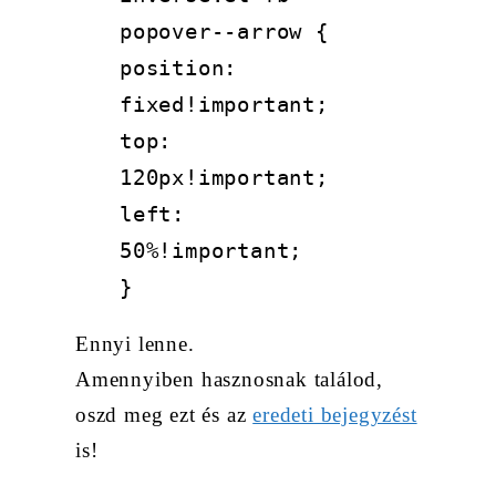
popover--arrow {
position
:
fixed
!important
;
top
:
120px
!important
;
left
:
50%
!important
;
}
Ennyi lenne.
Amennyiben hasznosnak találod,
oszd meg ezt és az
eredeti bejegyzést
is!