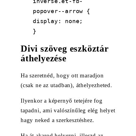
inverse.et-fb-
popover--arrow {
display
:
none
;
}
Divi szöveg eszköztár
áthelyezése
Ha szeretnéd, hogy ott maradjon
(csak ne az utadban), áthelyezheted.
Ilyenkor a képernyő tetejére fog
tapadni, ami valószínűleg elég helyet
hagy neked a szerkesztéshez.
Ha át akarod helyezni, illeszd az