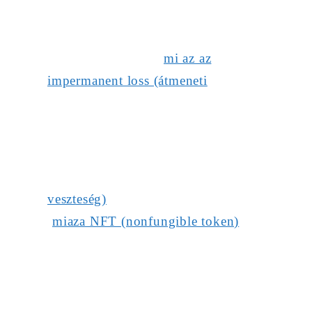
mi az az
impermanent loss (átmeneti
veszteség)
miaza NFT (nonfungible token)