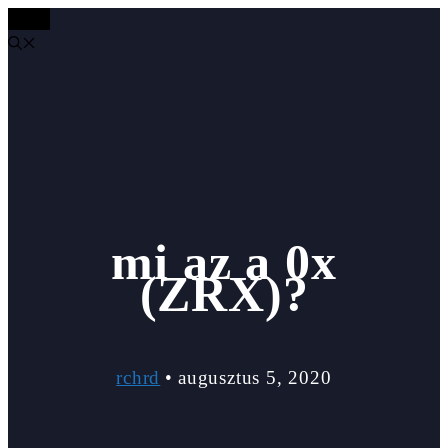
MENÜ
Kilépés
a
tartalomba
mi az a 0x
(ZRX)?
rchrd
•
augusztus 5, 2020