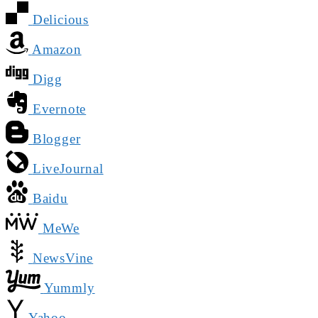
Delicious
Amazon
Digg
Evernote
Blogger
LiveJournal
Baidu
MeWe
NewsVine
Yummly
Yahoo