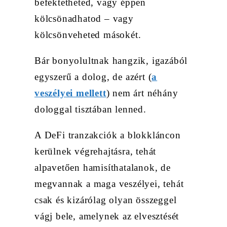
befektetheted, vagy éppen
kölcsönadhatod – vagy
kölcsönveheted másokét.
Bár bonyolultnak hangzik, igazából
egyszerű a dolog, de azért (
a
veszélyei mellett
) nem árt néhány
dologgal tisztában lenned.
A DeFi tranzakciók a blokkláncon
kerülnek végrehajtásra, tehát
alpavetően hamisíthatalanok, de
megvannak a maga veszélyei, tehát
csak és kizárólag olyan összeggel
vágj bele, amelynek az elvesztését