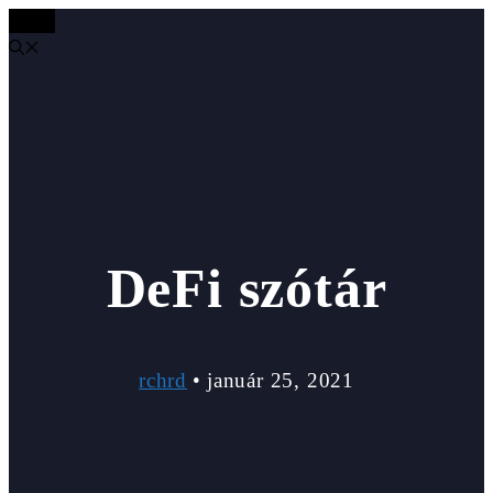
MENÜ
Kilépés
a
tartalomba
DeFi szótár
rchrd
•
január 25, 2021