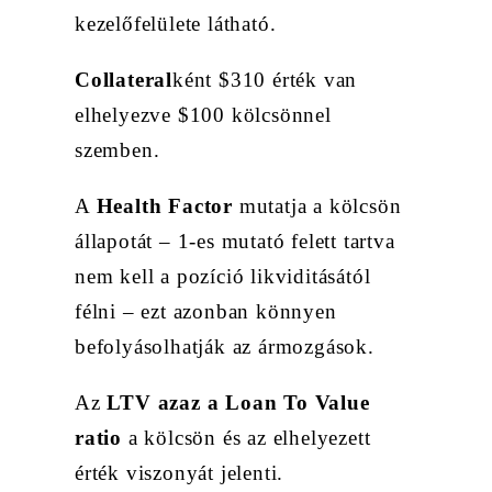
kezelőfelülete látható.
Collateral
ként $310 érték van
elhelyezve $100 kölcsönnel
szemben.
A
Health Factor
mutatja a kölcsön
állapotát – 1-es mutató felett tartva
nem kell a pozíció likviditásától
félni – ezt azonban könnyen
befolyásolhatják az ármozgások.
Az
LTV azaz a Loan To Value
ratio
a kölcsön és az elhelyezett
érték viszonyát jelenti.